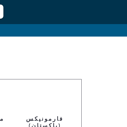
فارمونيكس
م
(باكستان)