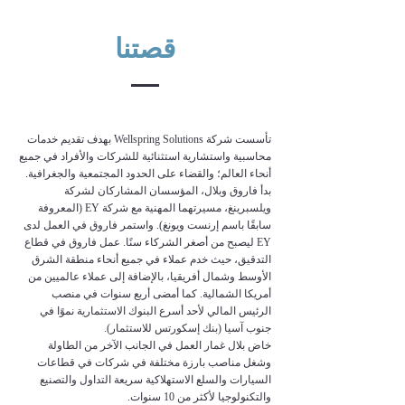
قصتنا
تأسست شركة Wellspring Solutions بهدف تقديم خدمات
محاسبية واستشارية استثنائية للشركات والأفراد في جميع
أنحاء العالم؛ والقضاء على الحدود المجتمعية والجغرافية.
بدأ فاروق وبلال، المؤسسان المشاركان لشركة
ويلسبرينغ، مسيرتهما المهنية مع شركة EY (المعروفة
سابقًا باسم إرنست ويونغ). واستمر فاروق في العمل لدى
EY ليصبح من أصغر الشركاء سنًا. عمل فاروق في قطاع
التدقيق، حيث خدم عملاء في جميع أنحاء منطقة الشرق
الأوسط وشمال أفريقيا، بالإضافة إلى عملاء عالميين من
أمريكا الشمالية. كما أمضى أربع سنوات في منصب
الرئيس المالي لأحد أسرع البنوك الاستثمارية نموًا في
جنوب آسيا (بنك إسكورتس للاستثمار).
خاض بلال غمار العمل في الجانب الآخر من الطاولة
وشغل مناصب بارزة مختلفة في شركات في قطاعات
السيارات والسلع الاستهلاكية سريعة التداول والتصنيع
والتكنولوجيا لأكثر من 10 سنوات.