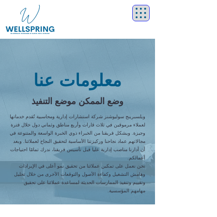
معلومات عنا
وضع الممكن موضع التنفيذ
ويلسبرينج سوليوشنز شركة استشارات إدارية ومحاسبية تُقدم خدماتها
لعملاء مرموقين في ثلاث قارات وأربع مناطق وثماني دول خلال فترة
وجيزة. ويشكل فريقنا من الخبراء ذوي الخبرة الواسعة والمتنوعة في
مجالاتهم عماد نجاحنا وركيزتنا الأساسية لتحقيق النجاح لعملائنا. وبعد
أن أدارنا مناصب إدارية عليا قبل تأسيس فريقنا، ندرك تمامًا احتياجات
أعمالكم.
نحن نعمل على تمكين عملائنا من تحقيق نمو أعلى في الإيرادات
وهامش التشغيل وكفاءة الأصول والتوقعات الأخرى من خلال تحليل
وتقييم وتنفيذ الممارسات الحديثة لمساعدة عملائنا على تحقيق
مهامهم المؤسسية.