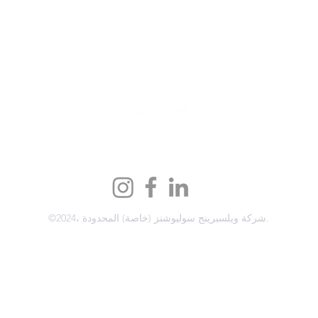
info@wellspring-solutions.com
©2024، شركة ويلسبرينج سوليوشنز (خاصة) المحدودة.