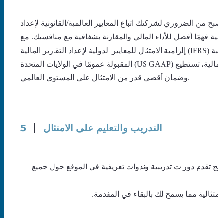
ح من الضروري لشركتك اتباع المعايير العالمية/القانونية لإعداد
مالية فهمًا أفضل للأداء المالي والمقارنة بشفافية مع منافسيك. مع
إلزامية الامتثال للمعايير الدولية لإعداد التقارير المالية (IFRS) في الشرق الأوسط وكندا وجنوب آسيا، وإلزامية الامتثال لمبادئ المحاسبة
المقبولة عمومًا في الولايات المتحدة (US GAAP) لمعظم الشركات في أمريكا الشمالية، تستطيع Wellspring تخفيف العبء عن كاهلك
وضمان أقصى قدر من الامتثال على المستوى العالمي.
التدريب والتعليم على الامتثال
5
تقدم دورات تدريبية وندوات تعريفية في الموقع حول جميع
امتثالية مما يسمح لك بالبقاء في المقدمة.