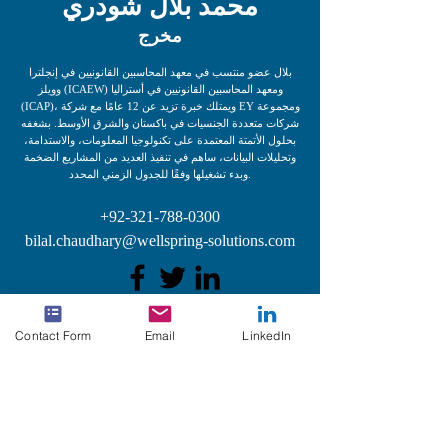
محمد بلال شودري
مخرج
بلال عضو منتسب في معهد المحاسبين القانونيين في إنجلترا
وويلز (ICAEW) ومعهد المحاسبين القانونيين في أستراليا
(ICAP)، ويمتلك خبرة تزيد عن 12 عامًا مع شركة EY ومجموعة
شركات متعددة الجنسيات في باكستان والشرق الأوسط. بشغفه
بحلول الأتمتة المعتمدة على تكنولوجيا المعلومات، والاستدامة،
وتحليلات البيانات، ساهم في تنفيذ العديد من المشاريع الضخمة
وبدء تشغيلها وفقًا للجدول الزمني المحدد.
+92-321-788-0300
bilal.chaudhary@wellspring-solutions.com
Contact Form
Email
LinkedIn