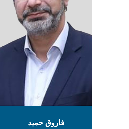
فاروق حميد